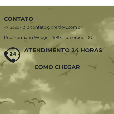
CONTATO
47 3395-1212 contato@kreitlow.com.br
Rua Hermann Weege, 2990, Pomerode - SC
ATENDIMENTO 24 HORAS
COMO CHEGAR