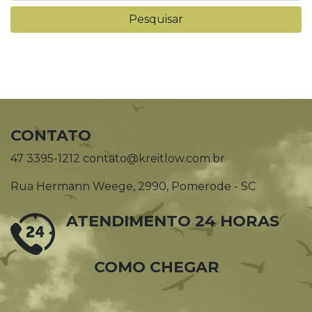
CONTATO
47 3395-1212 contato@kreitlow.com.br
Rua Hermann Weege, 2990, Pomerode - SC
ATENDIMENTO 24 HORAS
COMO CHEGAR