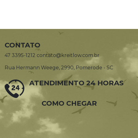
CONTATO
47 3395-1212 contato@kreitlow.com.br
Rua Hermann Weege, 2990, Pomerode - SC
ATENDIMENTO 24 HORAS
COMO CHEGAR