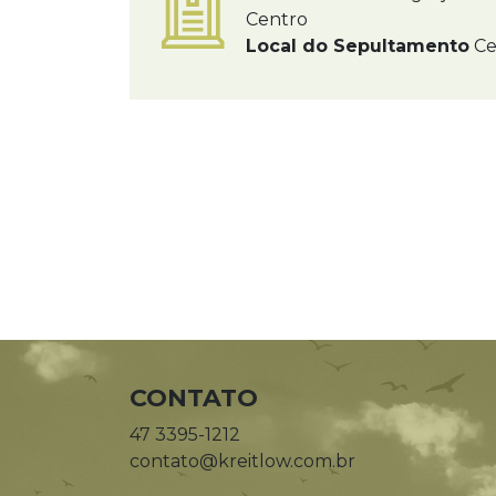
Centro
Local do Sepultamento
Ce
CONTATO
47 3395-1212
contato@kreitlow.com.br