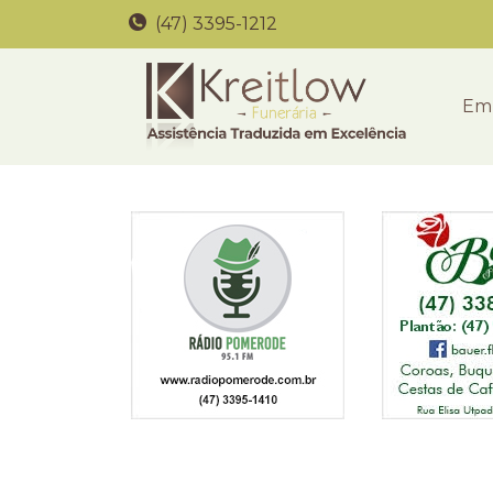
(47) 3395-1212
Em