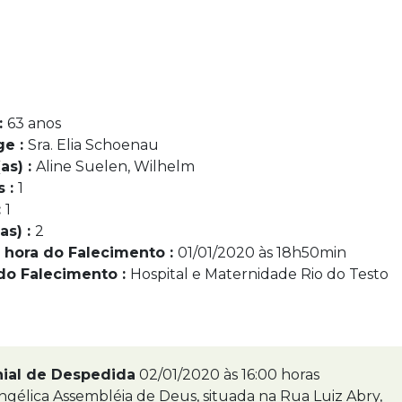
:
63 anos
ge :
Sra. Elia Schoenau
as) :
Aline Suelen, Wilhelm
s :
1
:
1
as) :
2
 hora do Falecimento :
01/01/2020 às 18h50min
do Falecimento :
Hospital e Maternidade Rio do Testo
nial de Despedida
02/01/2020 às 16:00 horas
ngélica Assembléia de Deus, situada na Rua Luiz Abry,