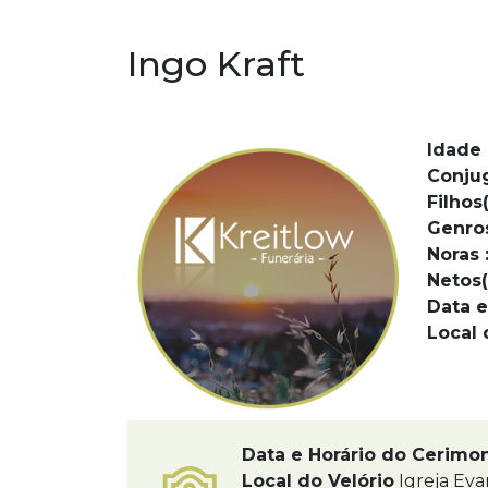
Ingo Kraft
Idade 
Conju
Filhos(
Genro
Noras 
Netos(
Data e
Local 
Data e Horário do Cerimo
Local do Velório
Igreja Eva