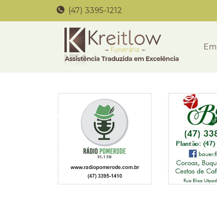
(47) 3395-1212
Em