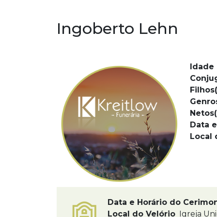
Ingoberto Lehn
Idade 
Conju
Filhos(
Genro
Netos(
Data e
Local 
Data e Horário do Cerimo
Local do Velório
Igreja Uni