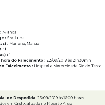
:
74 anos
ge :
Sra. Lucia
as) :
Marlene, Marcio
s :
1
as) :
1
 hora do Falecimento :
22/09/2019 às 21h30min
do Falecimento :
Hospital e Maternidade Rio do Testo
nial de Despedida
23/09/2019 às 16:00 horas
dos em Cristo, situada no Ribeirão Areia