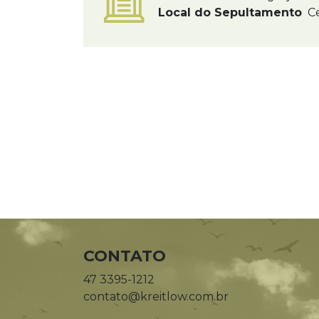
Local do Sepultamento
Ce
CONTATO
47 3395-1212
contato@kreitlow.com.br