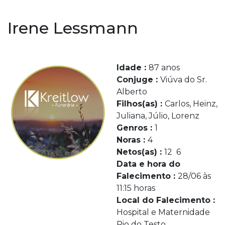
Irene Lessmann
Idade :
87 anos
Conjuge :
Viúva do Sr.
Alberto
Filhos(as) :
Carlos, Heinz,
Juliana, Júlio, Lorenz
Genros :
1
Noras :
4
Netos(as) :
12 6
Data e hora do
Falecimento :
28/06 às
11:15 horas
Local do Falecimento :
Hospital e Maternidade
Rio do Testo