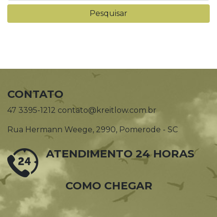
CONTATO
47 3395-1212 contato@kreitlow.com.br
Rua Hermann Weege, 2990, Pomerode - SC
ATENDIMENTO 24 HORAS
COMO CHEGAR