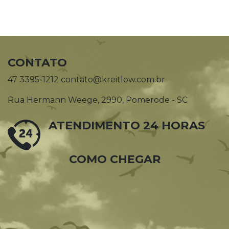
CONTATO
47 3395-1212 contato@kreitlow.com.br
Rua Hermann Weege, 2990, Pomerode - SC
ATENDIMENTO 24 HORAS
COMO CHEGAR