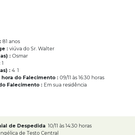
:
81 anos
ge :
viúva do Sr. Walter
as) :
Osmar
:
1
as) :
4 1
 hora do Falecimento :
09/11 às 16:30 horas
do Falecimento :
Em sua residência
nial de Despedida
10/11 às 14:30 horas
ngélica de Testo Central