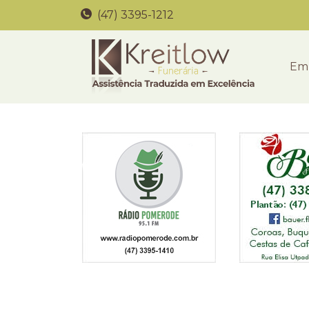
(47) 3395-1212
Em