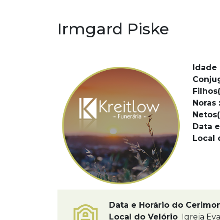
Irmgard Piske
Idade 
Conju
Filhos(
Noras 
Netos(
Data e
Local 
Data e Horário do Cerimo
Local do Velório
Igreja Eva