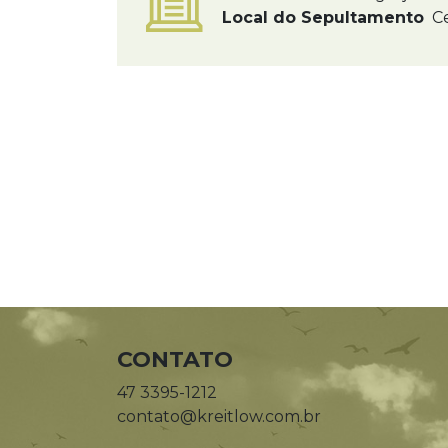
Local do Sepultamento
Ce
CONTATO
47 3395-1212
contato@kreitlow.com.br