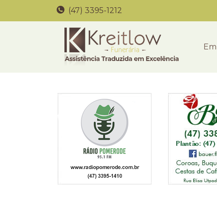
(47) 3395-1212
Em