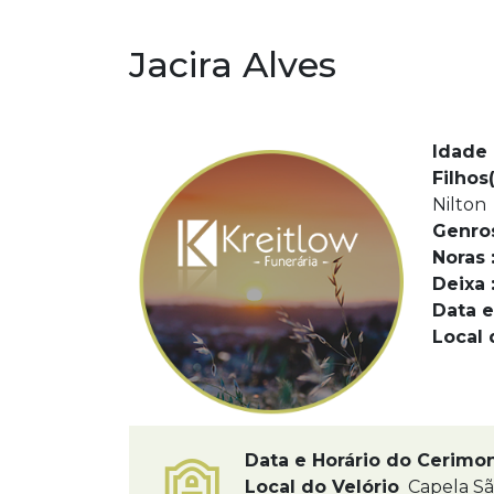
Jacira Alves
Idade 
Filhos(
Nilton
Genro
Noras 
Deixa 
Data e
Local 
Data e Horário do Cerimo
Local do Velório
Capela S