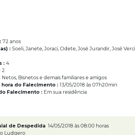
:
72 anos
as) :
Soeli, Janete, Joraci, Odete, José Jurandir, José Verci
s :
4
:
2
:
Netos, Bisnetos e demais familiares e amigos
 hora do Falecimento :
13/05/2018 às 07h20min
do Falecimento :
Em sua residência
nial de Despedida
14/05/2018 às 08:00 horas
ão Ludgero