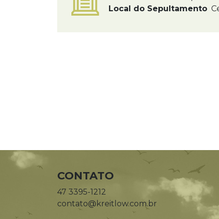
Local do Sepultamento
Ce
CONTATO
47 3395-1212
contato@kreitlow.com.br