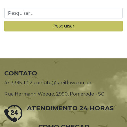
CONTATO
47 3395-1212 contato@kreitlow.com.br
Rua Hermann Weege, 2990, Pomerode - SC
ATENDIMENTO 24 HORAS
COMO CHEGAR