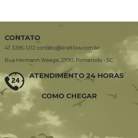
CONTATO
47 3395-1212 contato@kreitlow.com.br
Rua Hermann Weege, 2990, Pomerode - SC
ATENDIMENTO 24 HORAS
COMO CHEGAR