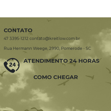
CONTATO
47 3395-1212 contato@kreitlow.com.br
Rua Hermann Weege, 2990, Pomerode - SC
ATENDIMENTO 24 HORAS
COMO CHEGAR