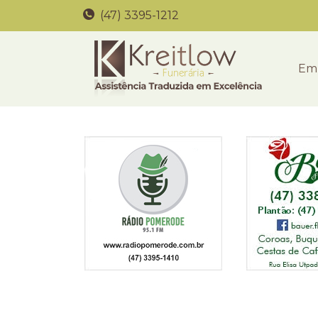
(47) 3395-1212
Em