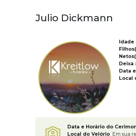
Julio Dickmann
Idade 
Filhos(
Netos(
Deixa 
Data e
Local 
Data e Horário do Cerimo
Local do Velório
Em sua res