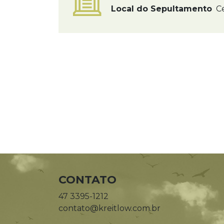
Local do Sepultamento
Ce
CONTATO
47 3395-1212
contato@kreitlow.com.br