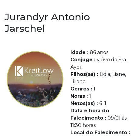
Jurandyr Antonio
Jarschel
Idade :
86 anos
Conjuge :
viúvo da Sra.
Aydi
Filhos(as) :
Lidia, Liane,
Liliane
Genros :
1
Noras :
1
Netos(as) :
6 1
Data e hora do
Falecimento :
09/01 às
11:30 horas
Local do Falecimento :