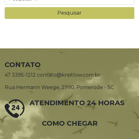
CONTATO
47 3395-1212 contato@kreitlow.com.br
Rua Hermann Weege, 2990, Pomerode - SC
ATENDIMENTO 24 HORAS
COMO CHEGAR