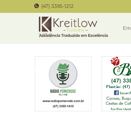
(47) 3395-1212
Em