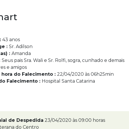
nart
:
43 anos
ge :
Sr. Adilson
as) :
Amanda
:
Seus pais Sra. Wali e Sr. Rolfi, sogra, cunhado e demais
res e amigos
 hora do Falecimento :
22/04/2020 às 06h25min
do Falecimento :
Hospital Santa Catarina
nial de Despedida
23/04/2020 às 09:00 horas
terana do Centro