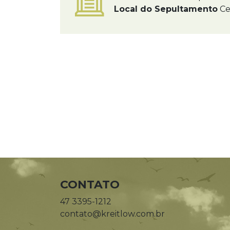
Local do Sepultamento
Ce
CONTATO
47 3395-1212
contato@kreitlow.com.br