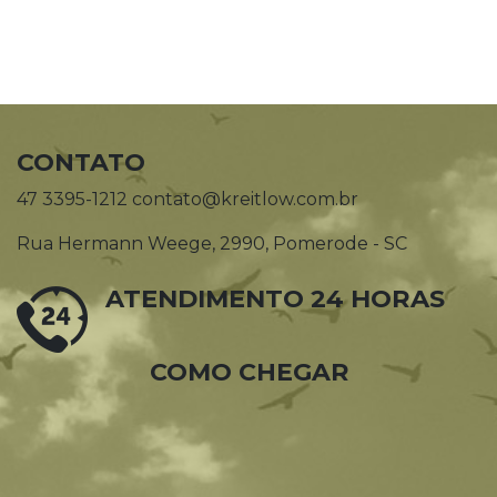
CONTATO
47 3395-1212 contato@kreitlow.com.br
Rua Hermann Weege, 2990, Pomerode - SC
ATENDIMENTO 24 HORAS
COMO CHEGAR