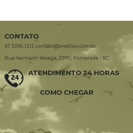
CONTATO
47 3395-1212 contato@kreitlow.com.br
Rua Hermann Weege, 2990, Pomerode - SC
ATENDIMENTO 24 HORAS
COMO CHEGAR