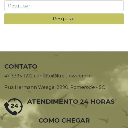
CONTATO
47 3395-1212 contato@kreitlow.com.br
Rua Hermann Weege, 2990, Pomerode - SC
ATENDIMENTO 24 HORAS
COMO CHEGAR