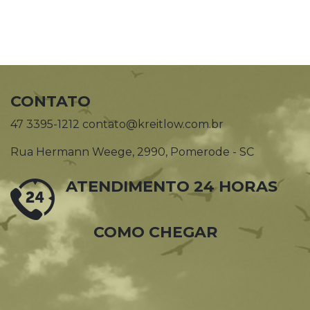
CONTATO
47 3395-1212 contato@kreitlow.com.br
Rua Hermann Weege, 2990, Pomerode - SC
ATENDIMENTO 24 HORAS
COMO CHEGAR