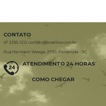
CONTATO
47 3395-1212 contato@kreitlow.com.br
Rua Hermann Weege, 2990, Pomerode - SC
ATENDIMENTO 24 HORAS
COMO CHEGAR