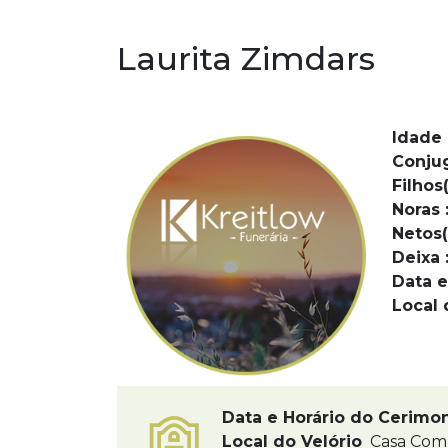
Laurita Zimdars
Idade 
Conju
Filhos(
Noras 
Netos(
Deixa 
Data e
Local 
Data e Horário do Cerimo
Local do Velório
Casa Comun