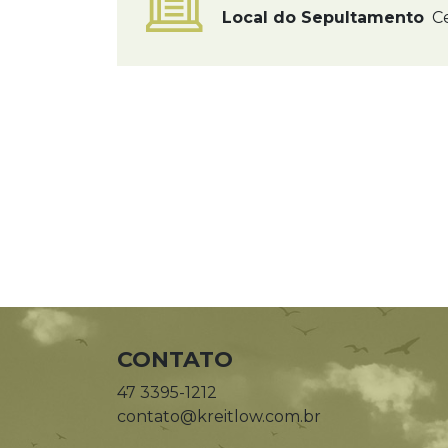
Local do Sepultamento
Ce
CONTATO
47 3395-1212
contato@kreitlow.com.br