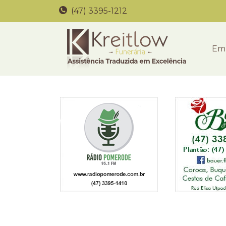
(47) 3395-1212
Em