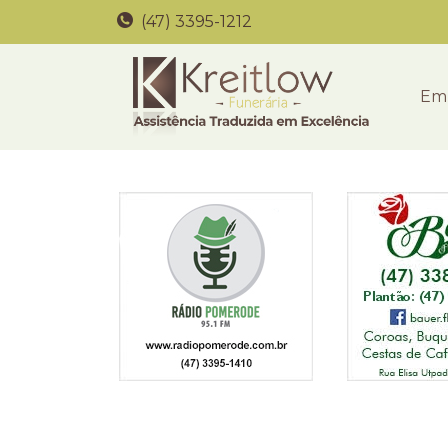
(47) 3395-1212
Em