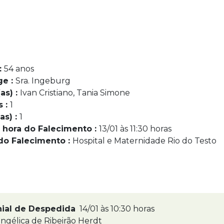
:
54 anos
ge :
Sra. Ingeburg
as) :
Ivan Cristiano, Tania Simone
s :
1
as) :
1
 hora do Falecimento :
13/01 às 11:30 horas
do Falecimento :
Hospital e Maternidade Rio do Testo
nial de Despedida
14/01 às 10:30 horas
ngélica de Ribeirão Herdt