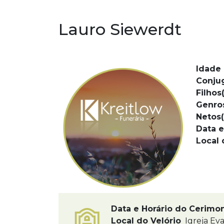
Lauro Siewerdt
Idade 
Conju
Filhos(
Genro
Netos(
Data e
Local 
Data e Horário do Cerimo
Local do Velório
Igreja Eva