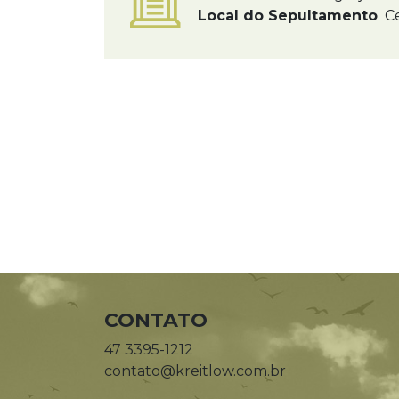
Local do Sepultamento
Ce
CONTATO
47 3395-1212
contato@kreitlow.com.br