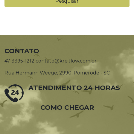
CONTATO
47 3395-1212 contato@kreitlow.com.br
Rua Hermann Weege, 2990, Pomerode - SC
ATENDIMENTO 24 HORAS
COMO CHEGAR