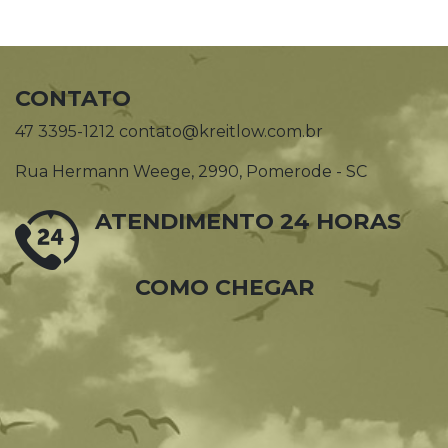
CONTATO
47 3395-1212 contato@kreitlow.com.br
Rua Hermann Weege, 2990, Pomerode - SC
ATENDIMENTO 24 HORAS
COMO CHEGAR