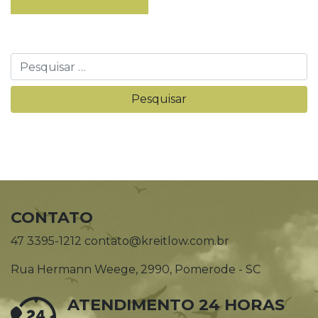
CONTATO
47 3395-1212 contato@kreitlow.com.br
Rua Hermann Weege, 2990, Pomerode - SC
ATENDIMENTO 24 HORAS