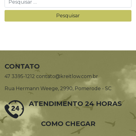
CONTATO
47 3395-1212 contato@kreitlow.com.br
Rua Hermann Weege, 2990, Pomerode - SC
ATENDIMENTO 24 HORAS
COMO CHEGAR