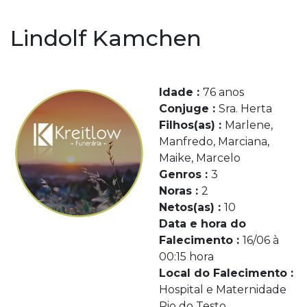
Lindolf Kamchen
Idade :
76 anos
Conjuge :
Sra. Herta
Filhos(as) :
Marlene,
Manfredo, Marciana,
Maike, Marcelo
Genros :
3
Noras :
2
Netos(as) :
10
Data e hora do
Falecimento :
16/06 à
00:15 hora
Local do Falecimento :
Hospital e Maternidade
Rio do Testo