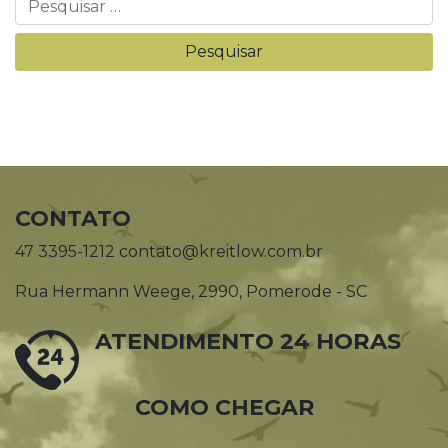
CONTATO
47 3395-1212 contato@kreitlow.com.br
Rua Hermann Weege, 2990, Pomerode - SC
ATENDIMENTO 24 HORAS
COMO CHEGAR