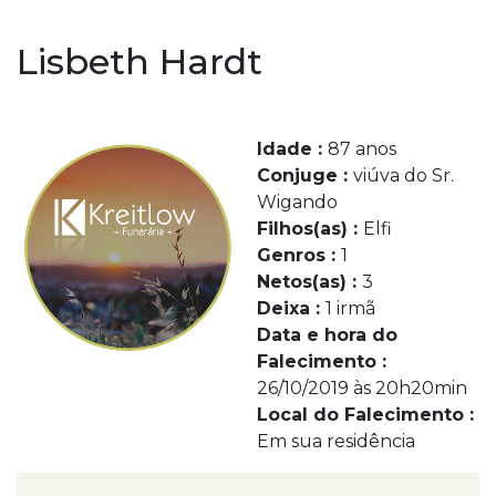
Lisbeth Hardt
Idade :
87 anos
Conjuge :
viúva do Sr.
Wigando
Filhos(as) :
Elfi
Genros :
1
Netos(as) :
3
Deixa :
1 irmã
Data e hora do
Falecimento :
26/10/2019 às 20h20min
Local do Falecimento :
Em sua residência