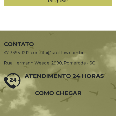
CONTATO
47 3395-1212 contato@kreitlow.com.br
Rua Hermann Weege, 2990, Pomerode - SC
ATENDIMENTO 24 HORAS
COMO CHEGAR