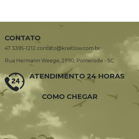
CONTATO
47 3395-1212 contato@kreitlow.com.br
Rua Hermann Weege, 2990, Pomerode - SC
ATENDIMENTO 24 HORAS
COMO CHEGAR