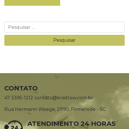
CONTATO
47 3395-1212 contato@kreitlow.com.br
Rua Hermann Weege, 2990, Pomerode - SC
ATENDIMENTO 24 HORAS