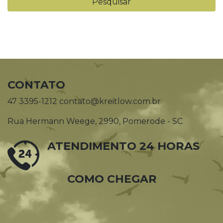
CONTATO
47 3395-1212 contato@kreitlow.com.br
Rua Hermann Weege, 2990, Pomerode - SC
ATENDIMENTO 24 HORAS
COMO CHEGAR