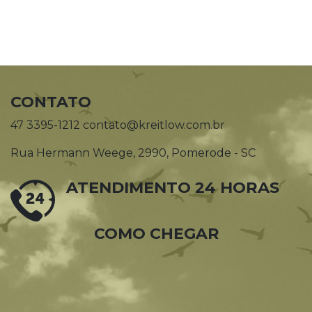
CONTATO
47 3395-1212 contato@kreitlow.com.br
Rua Hermann Weege, 2990, Pomerode - SC
ATENDIMENTO 24 HORAS
COMO CHEGAR