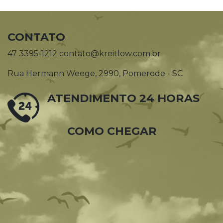
CONTATO
47 3395-1212 contato@kreitlow.com.br
Rua Hermann Weege, 2990, Pomerode - SC
ATENDIMENTO 24 HORAS
COMO CHEGAR