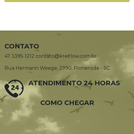
CONTATO
47 3395-1212 contato@kreitlow.com.br
Rua Hermann Weege, 2990, Pomerode - SC
ATENDIMENTO 24 HORAS
COMO CHEGAR