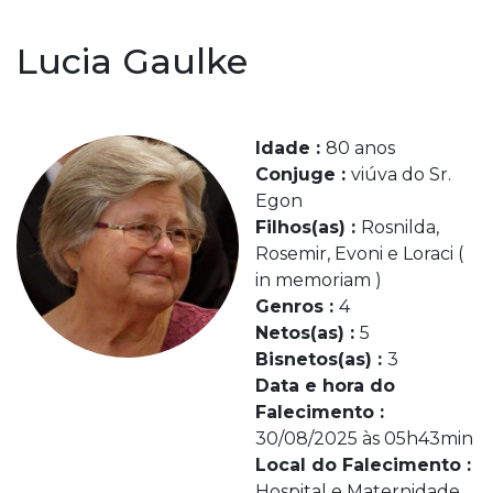
Lucia Gaulke
Idade :
80 anos
Conjuge :
viúva do Sr.
Egon
Filhos(as) :
Rosnilda,
Rosemir, Evoni e Loraci (
in memoriam )
Genros :
4
Netos(as) :
5
Bisnetos(as) :
3
Data e hora do
Falecimento :
30/08/2025 às 05h43min
Local do Falecimento :
Hospital e Maternidade