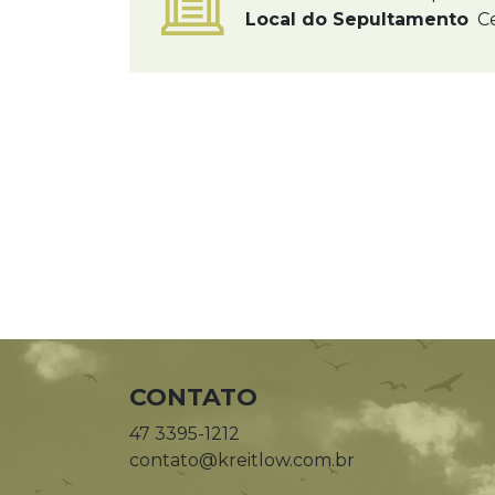
Local do Sepultamento
Ce
CONTATO
47 3395-1212
contato@kreitlow.com.br