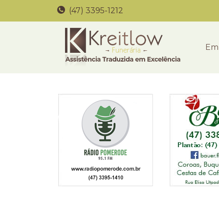
(47) 3395-1212
Em