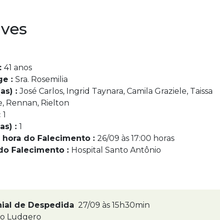
ves
:
41 anos
ge :
Sra. Rosemilia
as) :
José Carlos, Ingrid Taynara, Camila Graziele, Taissa
e, Rennan, Rielton
:
1
as) :
1
 hora do Falecimento :
26/09 às 17:00 horas
do Falecimento :
Hospital Santo Antônio
nial de Despedida
27/09 às 15h30min
ão Ludgero