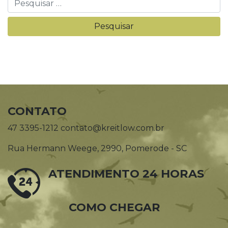
CONTATO
47 3395-1212 contato@kreitlow.com.br
Rua Hermann Weege, 2990, Pomerode - SC
ATENDIMENTO 24 HORAS
COMO CHEGAR