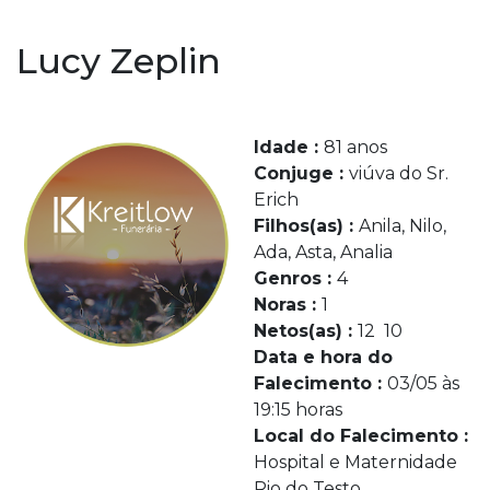
Lucy Zeplin
Idade :
81 anos
Conjuge :
viúva do Sr.
Erich
Filhos(as) :
Anila, Nilo,
Ada, Asta, Analia
Genros :
4
Noras :
1
Netos(as) :
12 10
Data e hora do
Falecimento :
03/05 às
19:15 horas
Local do Falecimento :
Hospital e Maternidade
Rio do Testo