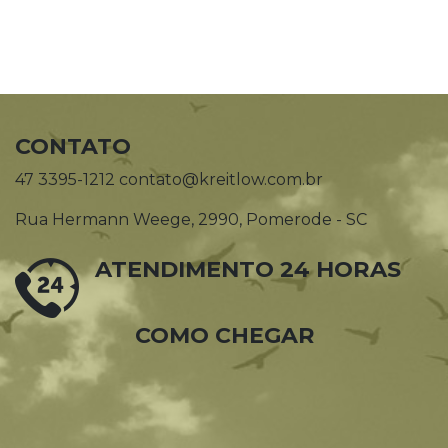
CONTATO
47 3395-1212 contato@kreitlow.com.br
Rua Hermann Weege, 2990, Pomerode - SC
ATENDIMENTO 24 HORAS
COMO CHEGAR