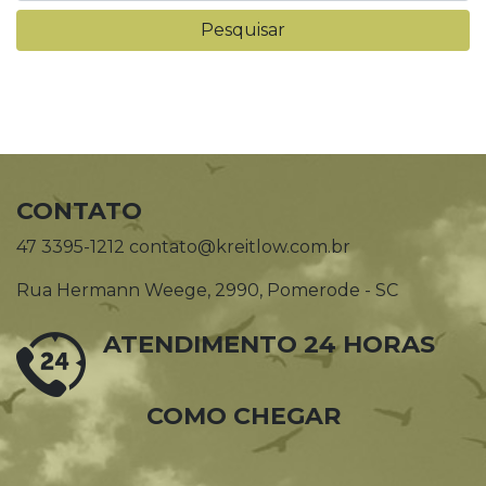
CONTATO
47 3395-1212 contato@kreitlow.com.br
Rua Hermann Weege, 2990, Pomerode - SC
ATENDIMENTO 24 HORAS
COMO CHEGAR