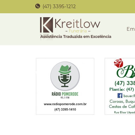
(47) 3395-1212
Em