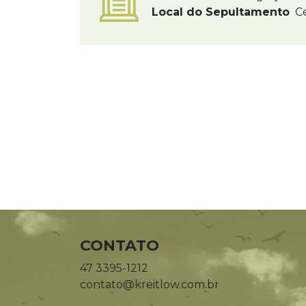
Local do Sepultamento
Ce
CONTATO
47 3395-1212
contato@kreitlow.com.br