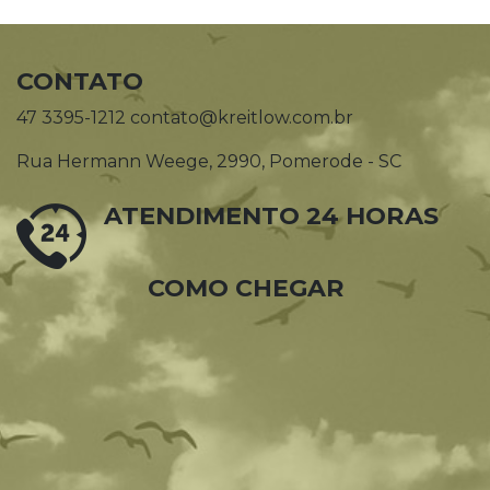
CONTATO
47 3395-1212 contato@kreitlow.com.br
Rua Hermann Weege, 2990, Pomerode - SC
ATENDIMENTO 24 HORAS
COMO CHEGAR