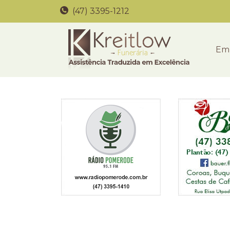
(47) 3395-1212
Em