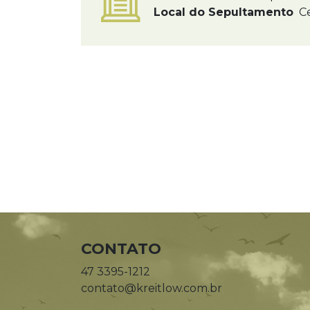
Local do Sepultamento
Ce
CONTATO
47 3395-1212
contato@kreitlow.com.br