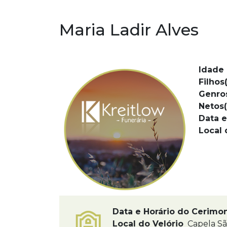
Maria Ladir Alves
Idade 
Filhos(
Genro
Netos(
Data e
Local 
Data e Horário do Cerimo
Local do Velório
Capela S