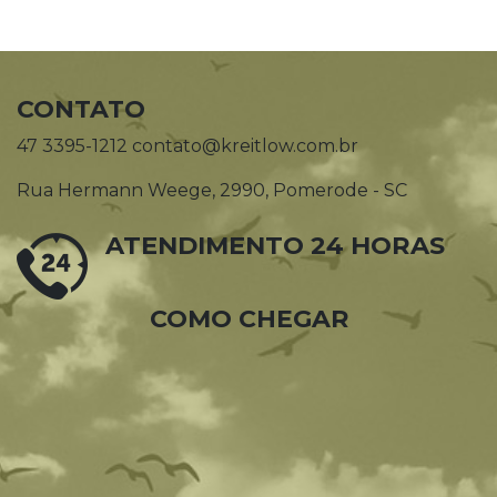
CONTATO
47 3395-1212 contato@kreitlow.com.br
Rua Hermann Weege, 2990, Pomerode - SC
ATENDIMENTO 24 HORAS
COMO CHEGAR