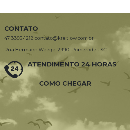
CONTATO
47 3395-1212 contato@kreitlow.com.br
Rua Hermann Weege, 2990, Pomerode - SC
ATENDIMENTO 24 HORAS
COMO CHEGAR