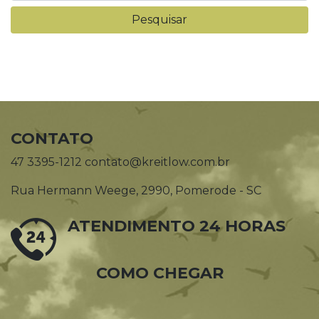
CONTATO
47 3395-1212 contato@kreitlow.com.br
Rua Hermann Weege, 2990, Pomerode - SC
ATENDIMENTO 24 HORAS
COMO CHEGAR