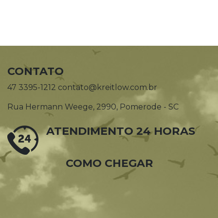
CONTATO
47 3395-1212 contato@kreitlow.com.br
Rua Hermann Weege, 2990, Pomerode - SC
ATENDIMENTO 24 HORAS
COMO CHEGAR