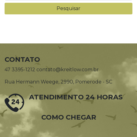
CONTATO
47 3395-1212 contato@kreitlow.com.br
Rua Hermann Weege, 2990, Pomerode - SC
ATENDIMENTO 24 HORAS
COMO CHEGAR