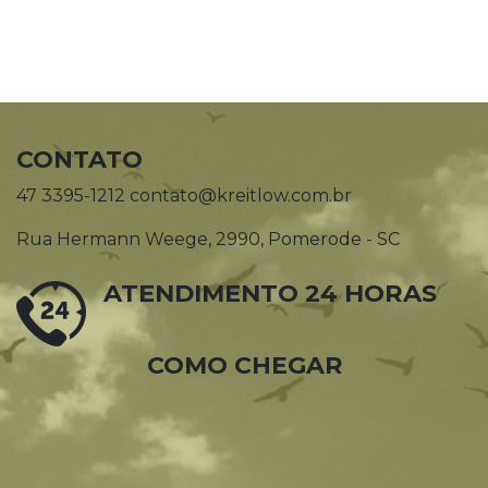
CONTATO
47 3395-1212 contato@kreitlow.com.br
Rua Hermann Weege, 2990, Pomerode - SC
ATENDIMENTO 24 HORAS
COMO CHEGAR