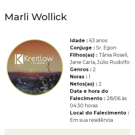
Marli Wollick
Idade :
63 anos
Conjuge :
Sr. Egon
Filhos(as) :
Tânia Roseli,
Jane Carla, Júlio Rudolfo
Genros :
2
Noras :
1
Netos(as) :
2
Data e hora do
Falecimento :
28/06 às
04:30 horas
Local do Falecimento :
Em sua residência