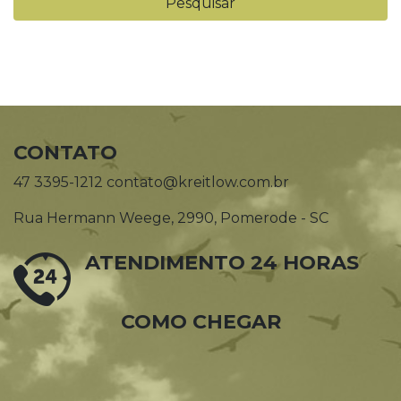
CONTATO
47 3395-1212 contato@kreitlow.com.br
Rua Hermann Weege, 2990, Pomerode - SC
ATENDIMENTO 24 HORAS
COMO CHEGAR