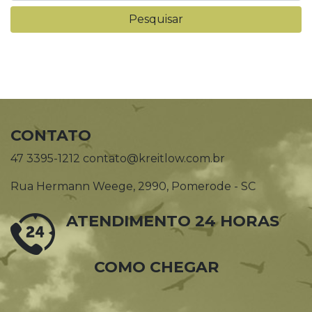
CONTATO
47 3395-1212 contato@kreitlow.com.br
Rua Hermann Weege, 2990, Pomerode - SC
ATENDIMENTO 24 HORAS
COMO CHEGAR