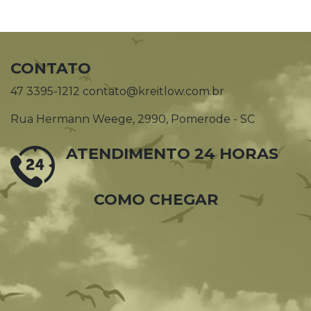
CONTATO
47 3395-1212 contato@kreitlow.com.br
Rua Hermann Weege, 2990, Pomerode - SC
ATENDIMENTO 24 HORAS
COMO CHEGAR